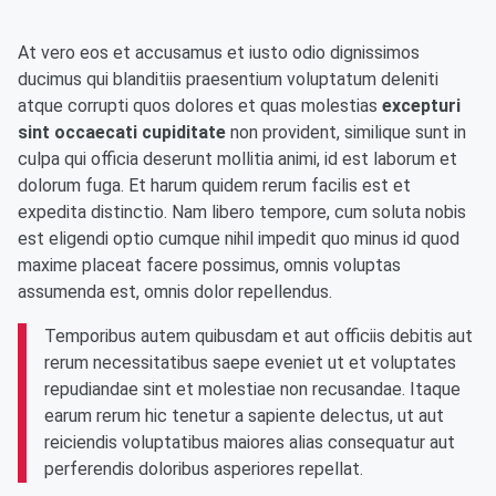
At vero eos et accusamus et iusto odio dignissimos
ducimus qui blanditiis praesentium voluptatum deleniti
atque corrupti quos dolores et quas molestias
excepturi
sint occaecati cupiditate
non provident, similique sunt in
culpa qui officia deserunt mollitia animi, id est laborum et
dolorum fuga. Et harum quidem rerum facilis est et
expedita distinctio. Nam libero tempore, cum soluta nobis
est eligendi optio cumque nihil impedit quo minus id quod
maxime placeat facere possimus, omnis voluptas
assumenda est, omnis dolor repellendus.
Temporibus autem quibusdam et aut officiis debitis aut
rerum necessitatibus saepe eveniet ut et voluptates
repudiandae sint et molestiae non recusandae. Itaque
earum rerum hic tenetur a sapiente delectus, ut aut
reiciendis voluptatibus maiores alias consequatur aut
perferendis doloribus asperiores repellat.